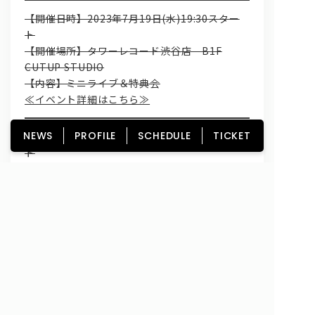
【開催日時】2023年7月19日(水)19:30スター
ト
【開催場所】タワーレコード渋谷店 B1F
CUTUP STUDIO
【内容】ミニライブ＆特典会
≪イベント詳細はこちら≫
NEWS
PROFILE
SCHEDULE
TICKET
【開催日時】2023年7月21日(金)19:30スター
ト
【開催場所】HMV&BOOKS SHIBUYA 5Fイベン
トスペース
【イベント内容】ミニライブ＆特典会
≪イベント詳細はこちら≫
【開催日時】2023年7月23日(日)14:00
【場所】新宿マルイメン 屋上イベントスペース
【内容】ミニライブ＆特典会
≪イベント詳細はこちら≫