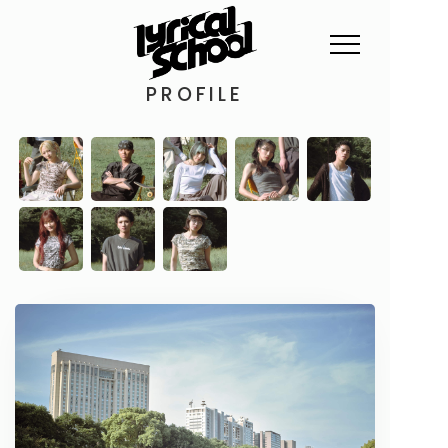
PROFILE
NEWS
PROFILE
SCHEDULE
DISCOGRAPHY
GOODS
FAN CLUB
TICKET