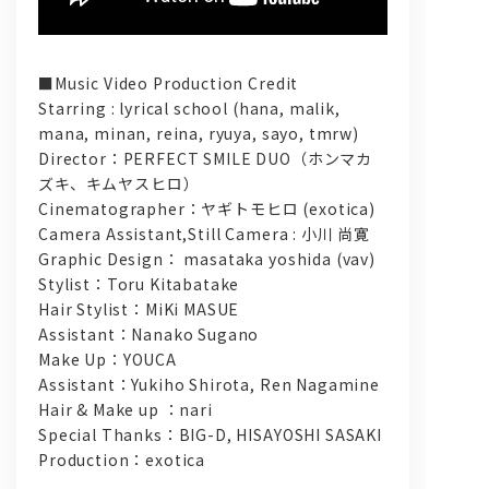
■Music Video Production Credit
Starring : lyrical school (hana, malik,
mana, minan, reina, ryuya, sayo, tmrw)
Director：PERFECT SMILE DUO（ホンマカ
ズキ、キムヤスヒロ）
Cinematographer：ヤギトモヒロ (exotica)
Camera Assistant,Still Camera : 小川 尚寛
Graphic Design： masataka yoshida (vav)
Stylist：Toru Kitabatake
Hair Stylist：MiKi MASUE
Assistant：Nanako Sugano
Make Up：YOUCA
Assistant：Yukiho Shirota, Ren Nagamine
Hair & Make up ：nari
Special Thanks：BIG-D, HISAYOSHI SASAKI
Production：exotica