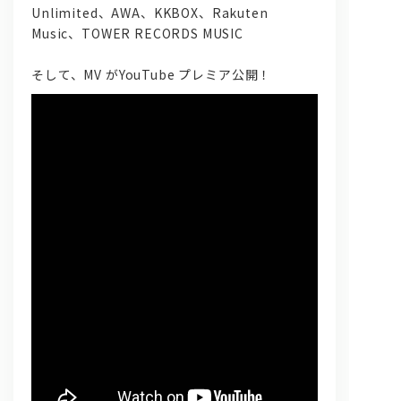
Unlimited、AWA、KKBOX、Rakuten
Music、TOWER RECORDS MUSIC
そして、MV がYouTube プレミア公開！