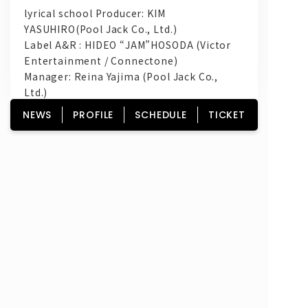
lyrical school Producer: KIM
YASUHIRO(Pool Jack Co., Ltd.)
Label A&R : HIDEO “JAM”HOSODA (Victor
Entertainment / Connectone)
Manager: Reina Yajima (Pool Jack Co.,
Ltd.)
NEWS
PROFILE
SCHEDULE
TICKET
HOME
NEWS
PROFILE
SCHEDULE
DISCOGRAPHY
GOODS
FAN CLUB
TICKET
Copyright© lyrical school official web site (リリカルスクール) All Rights
Reserved.