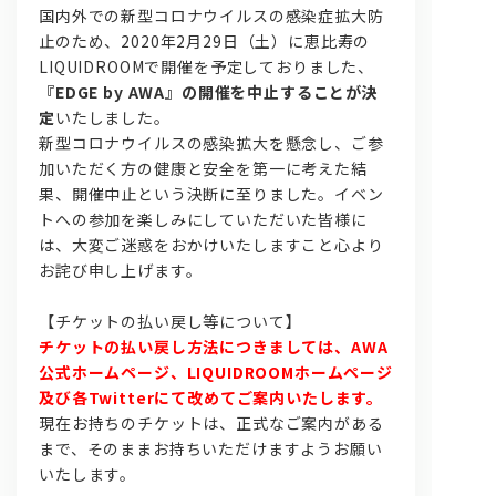
国内外での新型コロナウイルスの感染症拡大防
止のため、2020年2月29日（土）に恵比寿の
LIQUIDROOMで開催を予定しておりました、
『EDGE by AWA』の開催を中止することが決
定
いたしました。
新型コロナウイルスの感染拡大を懸念し、ご参
加いただく方の健康と安全を第一に考えた結
果、開催中止という決断に至りました。イベン
問い合わせ, 取材,出演依頼
トへの参加を楽しみにしていただいた皆様に
は、大変ご迷惑をおかけいたしますこと心より
お詫び申し上げます。
lyrical school official web shop
【チケットの払い戻し等について】
チケットの払い戻し方法につきましては、AWA
公式ホームページ、LIQUIDROOMホームページ
及び各Twitterにて改めてご案内いたします。
現在お持ちのチケットは、正式なご案内がある
まで、そのままお持ちいただけますようお願い
いたします。