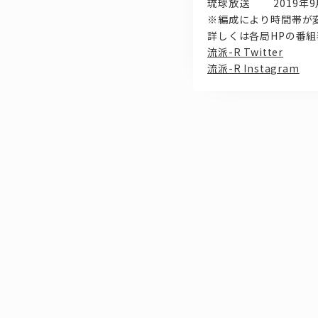
琉球放送 2019年9月
※編成により時間帯が
詳しくは各局HPの番
流派-R Twitter
流派-R Instagram