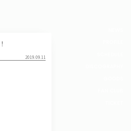
NEWS
！！
PROFILE
SCHEDULE
2019.09.11
DISCOGRAPHY
GOODS
FAN CLUB
TICKET