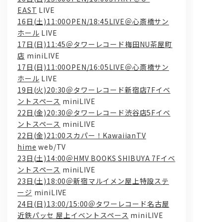
EAST
LIVE
16日(土)11:00OPEN/18:45LIVE＠心斎橋サン
ホール
LIVE
17日(日)11:45＠タワーレコード梅田NU茶屋町
店
miniLIVE
17日(日)11:00OPEN/16:05LIVE＠心斎橋サン
ホール
LIVE
19日(火)20:30＠タワーレコード新宿店7Fイベ
問い合わせ, 取材,出演依頼
ントスペース
miniLIVE
22日(金)20:30＠タワーレコード渋谷店5Fイベ
ントスペース
miniLIVE
lyrical school official web shop
22日(金)21:00スカパー！KawaiianTV
hime
web/TV
23日(土)14:00＠HMV BOOKS SHIBUYA 7Fイベ
ントスペース
miniLIVE
23日(土)18:00＠新宿マルイメン屋上特設ステ
ージ
miniLIVE
24日(日)13:00/15:00＠タワーレコード名古屋
近鉄パッセ 屋上イベントスペース
miniLIVE