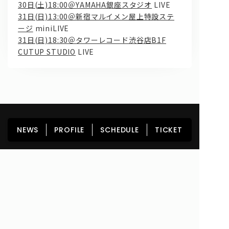
30日(土)18:00＠YAMAHA銀座スタジオ
LIVE
31日(日)13:00＠新宿マルイメン屋上特設ステ
ージ
miniLIVE
31日(日)18:30＠タワーレコード渋谷店B1F
CUTUP STUDIO
LIVE
HOME
NEWS
PROFILE
SCHEDULE
NEWS
PROFILE
SCHEDULE
TICKET
DISCOGRAPHY
GOODS
FAN CLUB
TICKET
Copyright© lyrical school official web site (リリカルスクール) All Rights
Reserved.