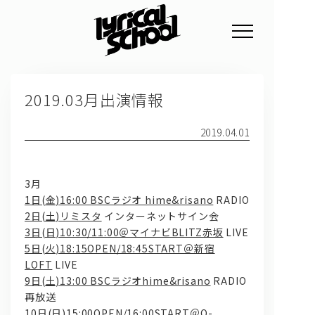
NEWS
2019.03月出演情報
PROFILE
SCHEDULE
2019.04.01
DISCOGRAPHY
3月
GOODS
1日(金)16:00 BSCラジオ hime&risano
RADIO
2日(土)リミスタ
インターネットサイン会
FAN CLUB
3日(日)10:30/11:00＠マイナビBLITZ赤坂
LIVE
5日(火)18:15OPEN/18:45START＠新宿
TICKET
LOFT
LIVE
9日(土)13:00 BSCラジオhime&risano
RADIO
再放送
10日(日)15:00OPEN/16:00START＠O-