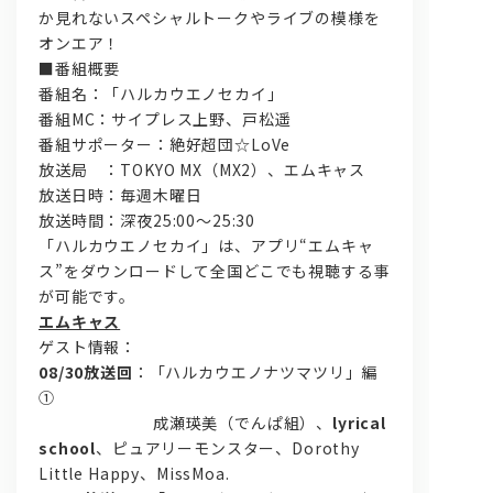
か見れないスペシャルトークやライブの模様を
オンエア！
■番組概要
番組名：「ハルカウエノセカイ」
番組MC：サイプレス上野、戸松遥
番組サポーター：絶好超団☆LoVe
放送局 ：TOKYO MX（MX2）、エムキャス
放送日時：毎週木曜日
放送時間：深夜25:00～25:30
「ハルカウエノセカイ」は、アプリ“エムキャ
ス”をダウンロードして全国どこでも視聴する事
が可能です。
エムキャス
ゲスト情報：
08/30放送回
：「ハルカウエノナツマツリ」編
①
成瀬瑛美（でんぱ組）、
lyrical
school
、ピュアリーモンスター、Dorothy
Little Happy、MissMoa.