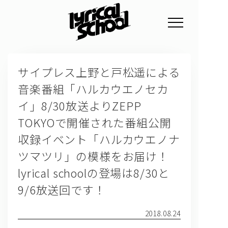
NEWS
サイプレス上野と戸松遥による
PROFILE
音楽番組「ハルカウエノセカ
SCHEDULE
イ」8/30放送よりZEPP
DISCOGRAPHY
TOKYOで開催された番組公開
収録イベント「ハルカウエノナ
GOODS
ツマツリ」の模様をお届け！
FAN CLUB
lyrical schoolの登場は8/30と
TICKET
9/6放送回です！
2018.08.24