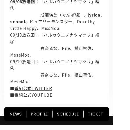
09/06放送回
：「ハルカウエノナツマツリ」編
②
成瀬瑛美（でんぱ組）、
lyrical
school
、ピュアリーモンスター、Dorothy
Little Happy、MissMoa.
09/13放送回：「ハルカウエノナツマツリ」編
③
春奈るな、Pile、横山智佐、
MeseMoa.
09/20放送回：「ハルカウエノナツマツリ」編
④
春奈るな、Pile、横山智佐、
MeseMoa.
■
番組公式TWITTER
■
番組公式YOUTUBE
NEWS
PROFILE
SCHEDULE
TICKET
HOME
NEWS
PROFILE
SCHEDULE