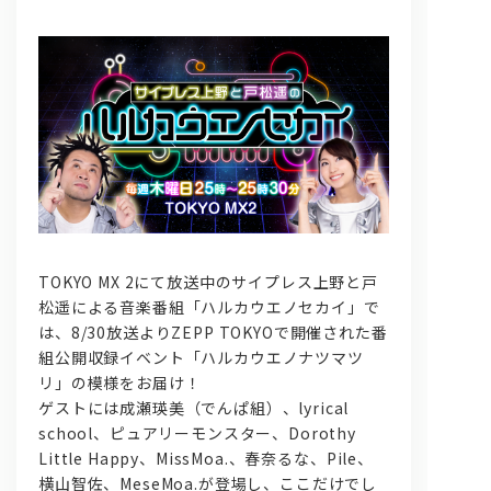
問い合わせ, 取材,出演依頼
lyrical school official web shop
TOKYO MX 2にて放送中のサイプレス上野と戸
松遥による音楽番組「ハルカウエノセカイ」で
は、8/30放送よりZEPP TOKYOで開催された番
組公開収録イベント「ハルカウエノナツマツ
リ」の模様をお届け！
ゲストには成瀬瑛美（でんぱ組）、lyrical
school、ピュアリーモンスター、Dorothy
Little Happy、MissMoa.、春奈るな、Pile、
横山智佐、MeseMoa.が登場し、ここだけでし