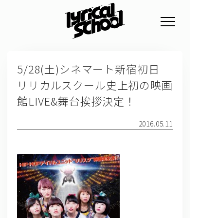
NEWS
5/28(土)シネマート新宿初日
PROFILE
リリカルスクール史上初の映画
SCHEDULE
館LIVE&舞台挨拶決定！
DISCOGRAPHY
2016.05.11
GOODS
FAN CLUB
TICKET