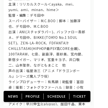
主演：リリカルスクール＜ayaka、mei、
yumi、ami、minan、hime＞
監督・編集：デモ田中
スーパーバイザー：M.C.BOO｜脚本：加藤淳
也、デモ田中、M.C.BOO
出演：ANI(スチャダラパー)、バッファロー吾郎
Ａ、デモ田中、BIKKE(TOKYO No.1 SOUL
SET)、ZEN-LA-ROCK、FDFANTA汁
CHILLSTASKI(HIPHOP最PSY高CORE会議)、
100TARAW、七音、副島淳、亜紗美、宮内健、
新宿タイガー、マリオ、宮重キヨ子、井口敬
二、山本理奈、ながともまこと 他
声の出演：塩屋浩三（アニメ『ドラゴンボー
ル』シリーズ魔人ブウ役）
ラインプロデューサー：有馬顕｜助監督：冨田
卓｜撮影：フォトグラファーハル｜録音：小牧
将人｜アクションコーディネーター：亜紗美｜
NEWS
PROFILE
SCHEDULE
TICKET
美術：福田宣｜スタイリスト：西山佳世子｜ヘ
アメイク：早川伸生(calypso)、越田千晶、栗本