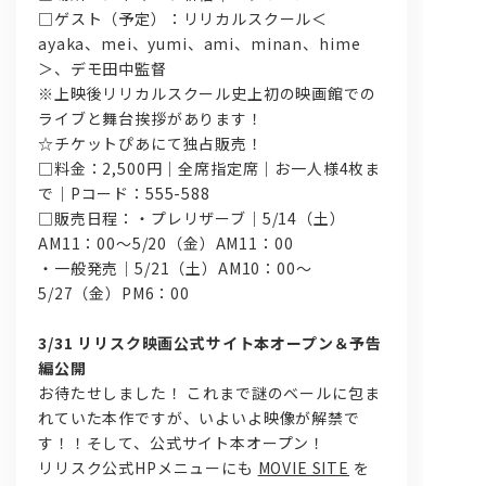
□ゲスト（予定）：リリカルスクール＜
ayaka、mei、yumi、ami、minan、hime
＞、デモ田中監督
※上映後リリカルスクール史上初の映画館での
ライブと舞台挨拶があります！
☆チケットぴあにて独占販売！
□料金：2,500円｜全席指定席｜お一人様4枚ま
で｜Pコード：555-588
□販売日程：・プレリザーブ｜5/14（土）
AM11：00～5/20（金）AM11：00
・一般発売｜5/21（土）AM10：00～
5/27（金）PM6：00
3/31 リリスク映画公式サイト本オープン＆予告
編公開
お待たせしました！ これまで謎のベールに包ま
れていた本作ですが、いよいよ映像が解禁で
す！！そして、公式サイト本オープン！
リリスク公式HPメニューにも
MOVIE SITE
を