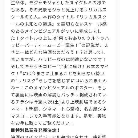
生命体。モジャモジャとしたヌイグルミの様で
もある。その光景をジッと見上げるリリカルス
クールの６人。本作のタイトル『リリカルスク
ールの未知との遭遇』を裏切らないスケール感
のあるメインビジュアルがついに完成しまし
た！タイトルの上には“何でもありのウルトラハ
ッピーパーティームービー誕生！”の記載が、ま
さに一体どんな映画なのだろう！？と思ってし
まいますが、ハッピーなのは間違いないです！
そしてキャッチコピー“宇宙に届け！６本のマイ
ク！”には今まさに止まることを知らない勢い
の“リリスク”らしさを感じずにはいられません
ねー！このメインビジュアルのポスター、そし
て裏面には映画の解説もバッチリ掲載されてい
るチラシは今週末26(土)より上映劇場であるシ
ネマート新宿、シネマート心斎橋、名古屋シネ
マスコーレで入手可能となります。是非、実物
をお手に取ってご覧ください！
■
特別鑑賞券発売決定！
映画のメインビジュアル完成に合わせ、特別鑑