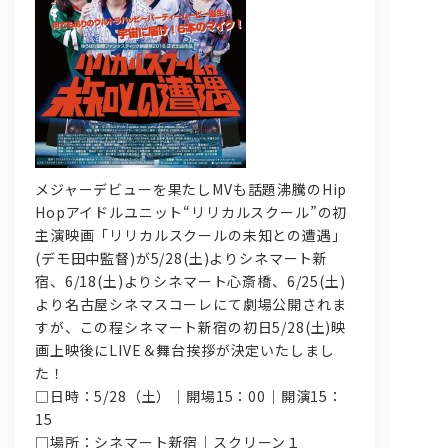
メジャーデビューを果たしMVも話題沸騰のHip
問い合わせ, 取材,出演依頼
Hopアイドルユニット“リリカルスクール”の初
主演映画「リリカルスクールの未知との遭遇」
lyrical school official web shop
(デモ田中監督)が5/28(土)よりシネマート新
宿、6/18(土)よりシネマート心斎橋、6/25(土)
より名古屋シネマスコーレにて劇場公開されま
すが、この程シネマート新宿の初日5/28(土)映
画上映後にLIVE＆舞台挨拶が決定いたしまし
た！
□日時：5/28（土）｜開場15：00｜開演15：
15
□場所：シネマート新宿｜スクリーン１