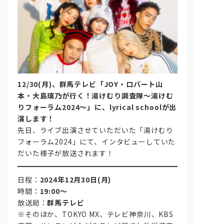
12/30(月)、群馬テレビ「JOY・ロバート山
本・大島璃乃が行く！湯けむり調査隊～湯けむ
問い合わせ, 取材,出演依頼
りフォーラム2024～」に、lyrical schoolが出
演します！
lyrical school official web shop
先日、ライブ出演させていただいた「湯けむり
フォーラム2024」にて、インタビューしていた
だいた様子が放送されます！
日程：
2024年12月30日(月)
時間：
19:00～
放送局：
群馬テレビ
※そのほか、TOKYO MX、テレビ神奈川、KBS