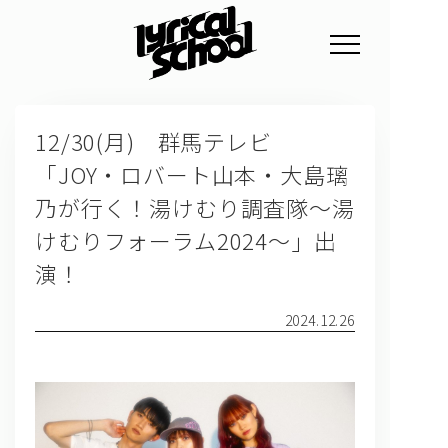
NEWS
12/30(月) 群馬テレビ
PROFILE
「JOY・ロバート山本・大島璃
SCHEDULE
乃が行く！湯けむり調査隊～湯
DISCOGRAPHY
けむりフォーラム2024～」出
演！
GOODS
FAN CLUB
2024.12.26
TICKET