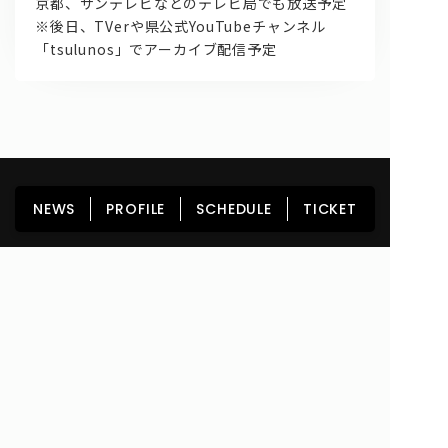
京都、サンテレビなどのテレビ局でも放送予定
※後日、TVerや県公式YouTubeチャンネル
「tsulunos」でアーカイブ配信予定
HOME
NEWS
PROFILE
SCHEDULE
NEWS
PROFILE
SCHEDULE
TICKET
DISCOGRAPHY
GOODS
FAN CLUB
TICKET
Copyright© lyrical school official web site (リリカルスクール) All Rights
Reserved.