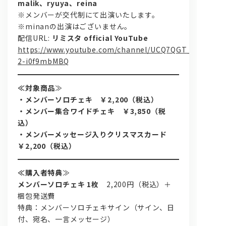
malik、ryuya、reina
※メンバーが交代制にて出演いたします。
※minanの出演はございません。
配信URL:
リミスタ official YouTube
https://www.youtube.com/channel/UCQ7QGT_v6Si-
2-i0f9mbMBQ
≪対象商品
≫
・メンバーソロチェキ ￥2,200（税込）
・メンバー集合ワイドチェキ ￥3,850（税
込）
・メンバーメッセージ入りクリスマスカード
￥2,200（税込）
≪購入者特典
≫
メンバーソロチェキ 1枚
2,200円（税込）＋
梱包発送費
特典：メンバーソロチェキサイン（サイン、日
付、宛名、一言メッセージ）