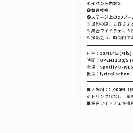
≪イベント内容≫
➊舞台挨拶
➋ステージ上のDJブ
※撮影の際、お客さま
※集合ワイドチェキの
※撮影会は、時間内で
日程：
10月14日(月祝)
時間：
OPEN12:30/ST
会場：
Spotify O-WE
出演：
lyrical school
■入場料：
1,000円（
※ドリンク代なし ※
■集合ワイドチェキ撮