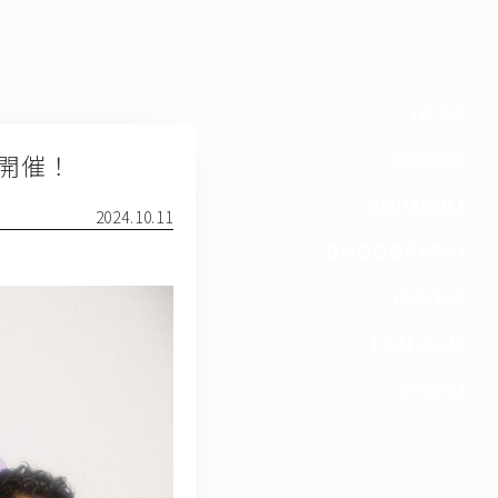
NEWS
」開催！
PROFILE
SCHEDULE
2024.10.11
DISCOGRAPHY
GOODS
FAN CLUB
TICKET