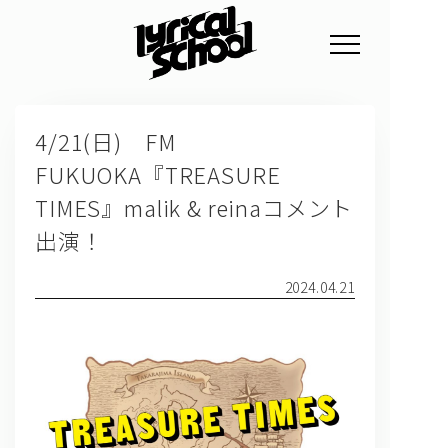
NEWS
4/21(日) FM
PROFILE
FUKUOKA『TREASURE
SCHEDULE
TIMES』malik & reinaコメント
DISCOGRAPHY
出演！
GOODS
2024.04.21
FAN CLUB
TICKET