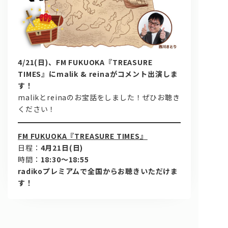
4/21(日)、FM FUKUOKA『TREASURE
TIMES』にmalik & reinaがコメント出演しま
す！
malikとreinaのお宝話をしました！ぜひお聴き
問い合わせ, 取材,出演依頼
ください！
lyrical school official web shop
FM FUKUOKA『TREASURE TIMES』
日程：
4月21日(日)
時間：
18:30～18:55
radikoプレミアムで全国からお聴きいただけま
す！