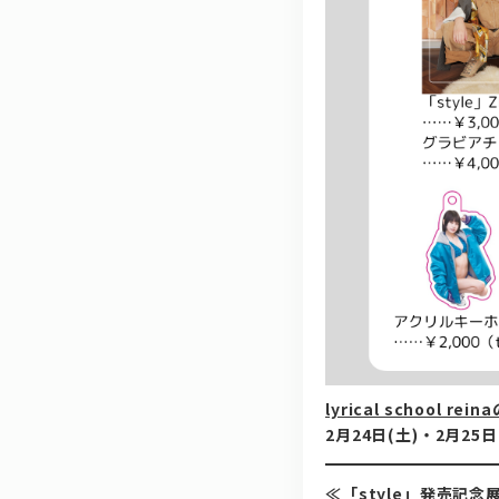
lyrical school
2月24日(土)・2月2
≪
「style」
発売記念