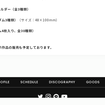
）
ーホルダー（全3種類）
）
ダム3種類）
（サイズ：48×100mm）
）
4枚入り、全30種類）
）
示作品の販売も予定しております。
OFILE
SCHEDULE
DISCOGRAPHY
GOODS