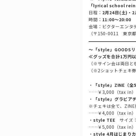
「lyrical schoo
日程：
2月24日(土)・2
時間：
11:00～20:00
会場：ビクターエンタ
（〒150-0011 東
～「style」GOODS
≪グッズを合計1万円以
（※サイン会は両日とも
（※2ショットチェキ
・
「style」ZINE（
……￥3,000（tax in
・
「style」グラビア
※チェキは全て、ZIN
……￥4,000（tax in
・
style TEE
サイズ：S/
……￥5,000（tax in
・
style 4月はじま