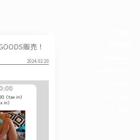
NEWS
e」GOODS販売！
PROFILE
SCHEDULE
2024.02.20
DISCOGRAPHY
GOODS
FAN CLUB
TICKET