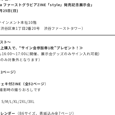
l reina ファーストグラビアZINE「style」発売記念展示会」
月25日(日)
テインメント本社10階
京都渋谷区東1丁目2番20号 渋谷ファーストタワー）
リスト～
上購入で、“サイン会参加券1枚”プレゼント！≫
16:00～17:00に開催、展示会グッズのみサイン入れ可能）
券のみ対象外となります）
全52ページ）
）
チェキ付ZINE（全52ページ
）
E撮影時の撮りおろしです
）
M/L/XL/2XL/3XL
）
りカレンダー
（B6サイズ、表紙込み全7ページ）