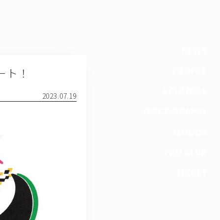
NEWS
タート！
PROFILE
SCHEDULE
2023.07.19
DISCOGRAPHY
GOODS
FAN CLUB
TICKET