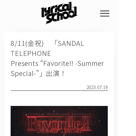
NEWS
8/11(金祝) 「SANDAL
PROFILE
TELEPHONE
SCHEDULE
Presents “Favorite!! -Summer
DISCOGRAPHY
Special-”」出演！
GOODS
2023.07.19
FAN CLUB
TICKET