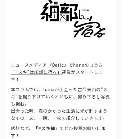
問い合わせ, 取材,出演依頼
ニュースメディア
『Qetic』
でhanaのコラム
「“スキ”は細部に宿る」
連載がスタートしま
す！
lyrical school official web shop
本コラムでは、hanaが出会った古今東西の“ス
キ”を掘り下げていくとともに、撮り下ろし写真
も掲載。
出会った時、靄のかかった生活に光が刺すよう
なその一文、一瞬、一枚を紹介していきます。
感想など、
「#スキ細」
でぜひ投稿お願いしま
す！