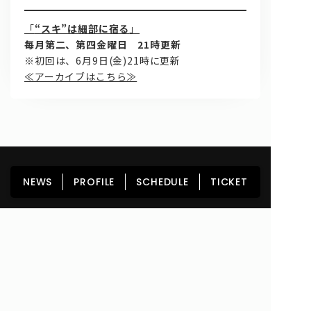
「
“スキ”は細部に宿る
」
毎月第二、第四金曜日 21時更新
※初回は、6月9日(金)21時に更新
≪アーカイブはこちら≫
HOME
NEWS
PROFILE
SCHEDULE
NEWS
PROFILE
SCHEDULE
TICKET
DISCOGRAPHY
GOODS
FAN CLUB
TICKET
Copyright© lyrical school official web site (リリカルスクール) All Rights
Reserved.