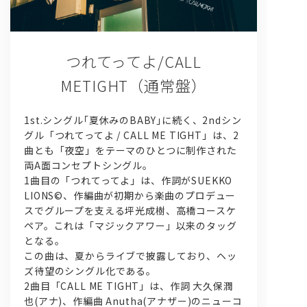
つれてってよ/CALL
METIGHT（通常盤）
1st.シングル｢夏休みのBABY｣に続く、2ndシン
問い合わせ, 取材,出演依頼
グル「つれてってよ / CALL ME TIGHT」は、2
曲とも「夜空」をテーマのひとつに制作された
両A面コンセプトシングル。
lyrical school official web shop
1曲目の「つれてってよ」は、作詞がSUEKKO
LIONS©、作編曲が初期から楽曲のプロデュー
スでグループを支える坪光成樹、高橋コースケ
ペア。これは「マジックアワー」以来のタッグ
となる。
この曲は、夏からライブで披露しており、ヘッ
ズ待望のシングル化である。
2曲目「CALL ME TIGHT」は、作詞 大久保潤
也(アナ)、作編曲 Anutha(アナザー)のニューコ