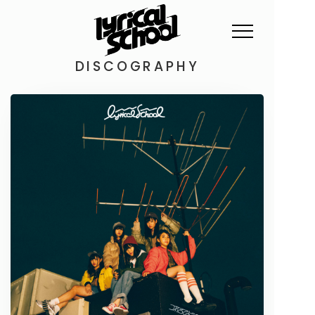
DISCOGRAPHY
NEWS
PROFILE
SCHEDULE
DISCOGRAPHY
GOODS
FAN CLUB
TICKET