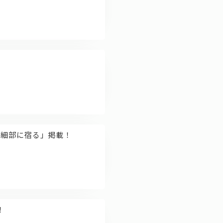
キ”は細部に宿る」掲載！
！