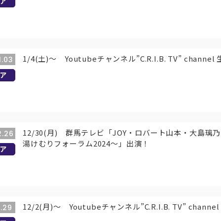
ア
1/4(土)～ Youtubeチャンネル”C.R.I.B. TV” chan
1.03
ア
12/30(月) 群馬テレビ「JOY・ロバート山本・大島
2.26
湯けむりフォーラム2024～」出演！
ア
12/2(月)～ Youtubeチャンネル”C.R.I.B. TV” cha
1.29