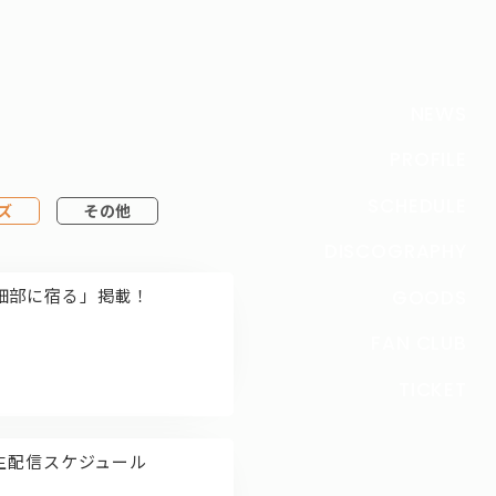
NEWS
PROFILE
SCHEDULE
ズ
その他
DISCOGRAPHY
キ”は細部に宿る」掲載！
GOODS
FAN CLUB
TICKET
nel 生配信スケジュール