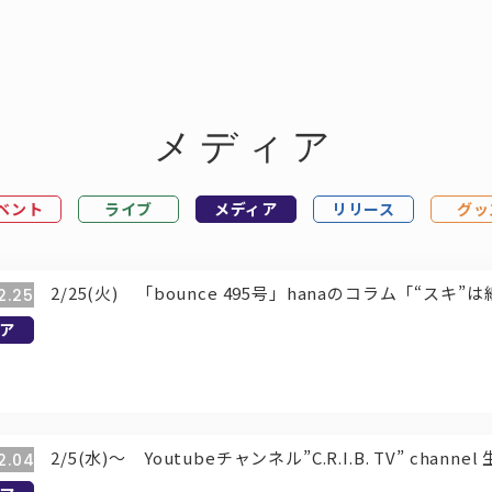
メディア
ベント
ライブ
メディア
リリース
グッ
2/25(火) 「bounce 495号」hanaのコラム「“ス
2.25
ア
2/5(水)～ Youtubeチャンネル”C.R.I.B. TV” chan
2.04