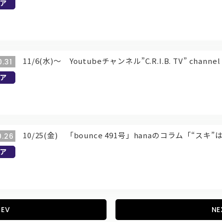
ア
11/6(水)～ Youtubeチャンネル”C.R.I.B. TV” cha
0.31
ア
10/25(金) 「bounce 491号」hanaのコラム「“ス
0.26
ア
REV
NE