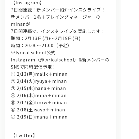
【Instagram】
7日間連続！新メンバー紹介インスタライブ！
新メンバー1名＋プレイングマネージャーの
minanが
7日間連続で、インスタライブを実施します！
期間：2月13日(月)～2月19日(日)
時間：20:00～21:00（予定）
※lyrical school公式
Instagram（@lyricalschool）&新メンバーの
問い合わせ, 取材,出演依頼
SNSで同時配信予定！
① 2/13(月)malik＋minan
lyrical school official web shop
② 2/14(火)ryuya＋minan
③ 2/15(水)hana＋minan
④ 2/16(木)reina＋minan
⑤ 2/17(金)tmrw＋minan
⑥ 2/18(土)sayo＋minan
⑦ 2/19(日)mana＋minan
【Twitter】