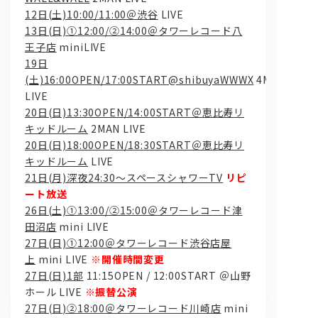
12日(土)10:00/11:00＠渋谷
LIVE
13日(日)①12:00/②14:00＠タワーレコード八
王子店
miniLIVE
19日
(土)16:00OPEN/17:00START@shibuyaWWWX
4MAN
LIVE
20日(日)13:30OPEN/14:00START＠恵比寿リ
キッドルーム
2MAN LIVE
問い合わせ, 取材,出演依頼
20日(日)18:00OPEN/18:30START＠恵比寿リ
キッドルーム
LIVE
21日(月)深夜24:30〜スペースシャワーTV
リピ
lyrical school official web shop
ート放送
26日(土)①13:00/②15:00＠タワーレコード津
田沼店
mini LIVE
27日(日)①12:00＠タワーレコード渋谷店屋
上
mini LIVE
※開催時間変更
27日(日)
1
部
11:15OPEN / 12:00START ＠山野
ホール LIVE
※振替公演
27日(
日
)
②
18:00＠
タワーレコード川崎店
mini