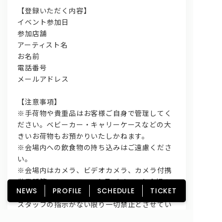
【登録いただく内容】
イベント参加日
参加店舗
アーティスト名
お名前
電話番号
メールアドレス
【注意事項】
※手荷物や貴重品はお客様ご自身で管理してく
ださい。ベビーカー・キャリーケースなどの大
きいお荷物もお預かりいたしかねます。
※会場内への飲食物の持ち込みはご遠慮くださ
い。
※会場内はカメラ、ビデオカメラ、カメラ付携
帯電話等でのアーティスト及びイベント会場の
NEWS
PROFILE
SCHEDULE
TICKET
撮影、録音録画のすべての行為は
スタッフの指示がない限り一切禁止とさせてい
ただきます。