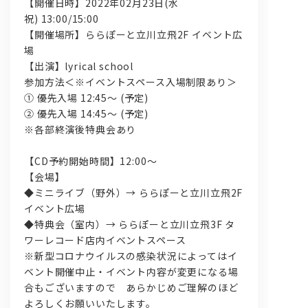
【開催日時】2022年02月23日(水
祝) 13:00/15:00
【開催場所】ららぽーと立川立飛2F イベント広
場
【出演】lyrical school
参加方法＜※イベントスペース入場制限あり＞
① 優先入場 12:45～ (予定)
② 優先入場 14:45～ (予定)
※各部終演後特典会あり
問い合わせ, 取材,出演依頼
【CD予約開始時間】12:00～
lyrical school official web shop
【会場】
◆ミニライブ（野外）→ ららぽーと立川立飛2F
イベント広場
◆特典会（室内）→ ららぽーと立川立飛3F タ
ワーレコード店内イベントスペース
※新型コロナウイルスの感染状況によってはイ
ベント開催中止・イベント内容が変更になる場
合もございますので あらかじめご理解のほど
よろしくお願いいたします。