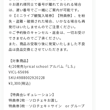
※お連れ様同士で番号が離れておられる場合
は、遅い番号でご一緒にご案内が可能です。
※【ミニライブ観覧入場券】【特典券】、を紛
失・盗難・破損された場合、いかなる場合も再
発行はいたしませんのでご注意ください。
※ご予約後のキャンセル・返金は、一切お受け
できませんのでご了承ください。
また、商品お受取り後に発覚いたしました不良
品は良品交換とさせていただきます。
【対象商品】
4/20発売lyrical school アルバム「L.S.」
VICL-65696
SKU:4988002920228
¥3,300(税込)
【特典会レギュレーション】
特典券2枚…ソロチェキお渡し
特典券3枚…ソロチェキ＋サイン or グループ