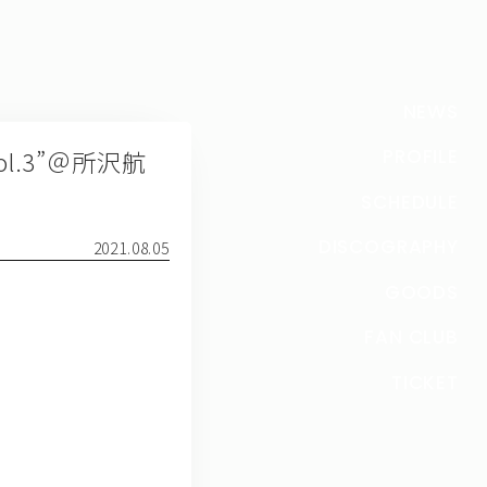
NEWS
 vol.3”＠所沢航
PROFILE
SCHEDULE
DISCOGRAPHY
2021.08.05
GOODS
FAN CLUB
TICKET