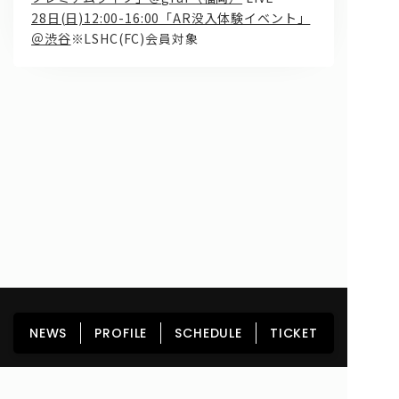
28日(日)12:00-16:00「AR没入体験イベント」
＠渋谷
※LSHC(FC)会員対象
問い合わせ, 取材,出演依頼
lyrical school official web shop
HOME
NEWS
PROFILE
SCHEDULE
NEWS
PROFILE
SCHEDULE
TICKET
DISCOGRAPHY
GOODS
FAN CLUB
TICKET