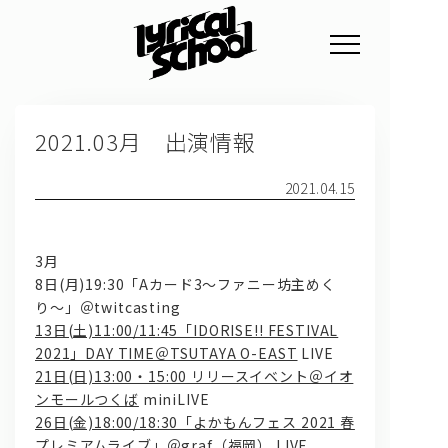
NEWS
2021.03月 出演情報
PROFILE
SCHEDULE
2021.04.15
DISCOGRAPHY
3月
GOODS
8日(月)19:30「Aカード3〜ファニー坊主めく
り〜」＠twitcasting
FAN CLUB
13日(土)11:00/11:45「IDORISE!! FESTIVAL
2021」DAY TIME＠TSUTAYA O-EAST
LIVE
TICKET
21日(日)13:00・15:00 リリースイベント＠イオ
ンモールつくば
miniLIVE
26日(金)18:00/18:30「よかもんフェス 2021 春
プレミアムライブ」＠graf（福岡）
LIVE