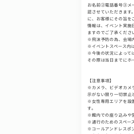
お名前②電話番号③メ
認させていただきます
に、お客様にその旨を
情報は、イベント実施
ますのでご了承くださ
※飛沫予防の為、会場
※イベントスペース内
※今後の状況によって
その際は当日までにホ
【注意事項】
※カメラ、ビデオカメ
示がない限り一切禁止
※女性専用エリアを設
す。
※館内での座り込みや
※通行のためのスペー
※コールアンドレスポ