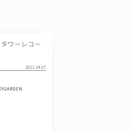
NEWS
ント＠タワーレコー
PROFILE
SCHEDULE
DISCOGRAPHY
2021.04.07
GOODS
YGARDEN
FAN CLUB
TICKET