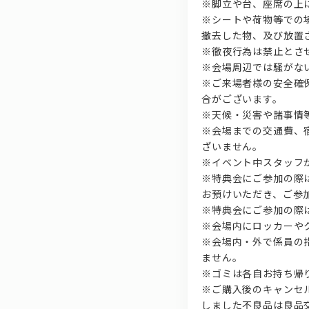
※脚立や台、座席の上
※シートや荷物等での
撤去した物、及び放置
※徹夜行為は禁止とさ
※会場周辺では騒がな
※ご来場者様の安全確
合がございます。
※天候・災害や諸事情
※会場までの交通費、
ざいません。
※イベント中スタッフ
※特典会にご参加の際
お預けいただき、ご参
※特典会にご参加の際
※会場内にロッカーや
※会場内・外で係員の
ません。
※ゴミは各自お持ち帰
※ご購入後のキャンセ
しました不良品は良品