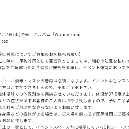
2021年4月7日(水)発売 アルバム「Wonderland」
+tax
感染対策についてご参加のお客様へお願い】
生に伴い、予防対策として運営側としましては、細心の注意を払い
趣旨をご理解いただき健康と安全を考慮し、イベント運営において
ルコール消毒・マスクの着用は必須になります。イベント中もマス
い方はご参加できませんので、予めご了承下さい。
触体温計での体温測定を実施させていただきます。体温が37.5度以
などの症状があるお客様のご入場はお断り致しますので、予めご了
れぐれもご無理をなさらないようお願い致します。
全身痛などの症状がある場合は、ご来場の前に必ず医療機関にご連
うお願い致します。
防止の一環として、イベントスペース内に掲示しているQRコードよ