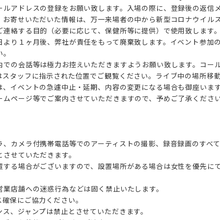
ールアドレスの登録をお願い致します。入場の際に、登録後の返信
。お寄せいただいた情報は、万一来場者の中から新型コロナウイル
ご連絡する目的（必要に応じて、保健所等に提供）で使用致します
日より１ヶ月後、弊社が責任をもって廃棄致します。イベント参加
い。
内での会話等は極力お控えいただきますようお願い致します。コール
はスタッフに指示された位置でご観覧ください。ライブ中の場所移
は、イベントの急遽中止・延期、内容の変更になる場合も御座いま
ームページ等でご案内させていただきますので、予めご了承くださ
ラ、カメラ付携帯電話等でのアーティストの撮影、録音録画のすべ
とさせていただきます。
置する場合がございますので、設置場所がある場合は女性を優先に
営業店舗への迷惑行為などは固く禁止いたします。
ス確保にご協力ください。
ンス、ジャンプは禁止とさせていただきます。