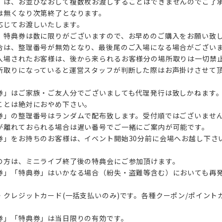
」は、お並びなおして複数枚お渡しすることはできませんのでご了
は無くなり次第終了となります。
応じてお渡しいたします。
、特典券は数に限りがございますので、お早めのご購入をお願い致
合は、整理番号が無効となり、最後尾のご入場になる場合がござい
入場されたお客様は、後から来られるお客様分の場所取りは一切禁
所取りになっていると運営スタッフが判断した際はお声掛けさせて
券」はご家族・ご友人分でございましても代理発行は致しかねます
ことは絶対におやめ下さい。
券」の整理番号はランダムで配布致します。受付順ではございませ
が離れておられる場合は遅い番号でご一緒にご案内が可能です。
券」をお持ちのお客様は、イベント開始30分前に会場へお越し下さ
の方は、ミニライブ終了後の特典会にご参加頂けます。
券」「特典券」はいかなる場合（紛失・盗難等含む）においても再
・クレジットカード(一括支払いのみ)です。各種クーポン/ポイント
券」「特典券」は当日限りの有効です。