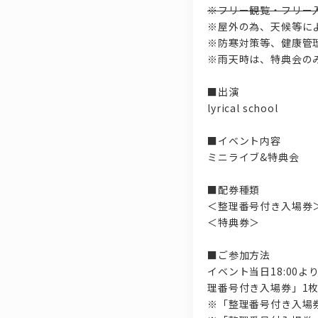
※フリー観覧・フリー
※屋外の為、天候等に
※防寒対策等、健康管
※雨天時は、特典会の
■出演
lyrical school
■イベント内容
ミニライブ&特典会
■配券種類
＜整理番号付き入場券
＜特典券＞
■ご参加方法
イベント当日18:00
理番号付き入場券」1
※「整理番号付き入場