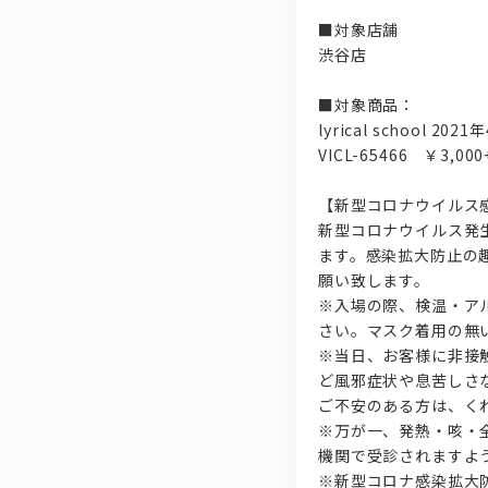
■対象店舗
渋谷店
■対象商品：
lyrical school 
VICL-65466 ￥3,000
【新型コロナウイルス
新型コロナウイルス発
ます。感染拡大防止の
願い致します。
※入場の際、検温・ア
さい。マスク着用の無
※当日、お客様に非接
ど風邪症状や息苦しさ
ご不安のある方は、く
※万が一、発熱・咳・
機関で受診されますよ
※新型コロナ感染拡大