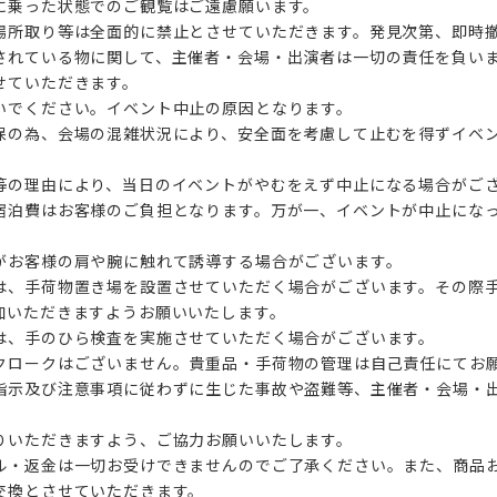
に乗った状態でのご観覧はご遠慮願います。
場所取り等は全面的に禁止とさせていただきます。発見次第、即時
されている物に関して、主催者・会場・出演者は一切の責任を負い
せていただきます。
いでください。イベント中止の原因となります。
保の為、会場の混雑状況により、安全面を考慮して止むを得ずイベ
等の理由により、当日のイベントがやむをえず中止になる場合がご
宿泊費はお客様のご負担となります。万が一、イベントが中止にな
がお客様の肩や腕に触れて誘導する場合がございます。
は、手荷物置き場を設置させていただく場合がございます。その際
加いただきますようお願いいたします。
は、手のひら検査を実施させていただく場合がございます。
クロークはございません。貴重品・手荷物の管理は自己責任にてお
指示及び注意事項に従わずに生じた事故や盗難等、主催者・会場・
りいただきますよう、ご協力お願いいたします。
ル・返金は一切お受けできませんのでご了承ください。また、商品
交換とさせていただきます。