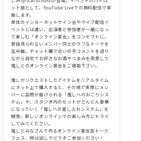
じみlyrical schoolが登場。イベントのパイロ
ット版として、YouTube Liveでの無料配信で実
施します。
単体のインターネットサイン会やライブ配信イ
ベントとは違い、出演者と参加者が一緒になっ
て楽しむ「オンライン宴会」をコンセプトに、
普段見られないメンバー同士のラフなトークを
生中継。チャット欄で合いの手コメントを送り
ながら自宅でお好きなお酒やつまみを用意して
推しとのオンライン宴会をご堪能下さい。
推しがリクエストしたアイテムをリアルタイム
にネット上で購入すると、その場で実際にメン
バーに品物が届けられる「推しへのおごりシス
テム」や、スタジオ内のセットがどんどん豪華
になっていく「推しへの差し入れシステム」を
開発。新しいオンラインでの楽しみ方にトライ
してみてください。
推しとみなさんで作るオンライン宴会型トーク
フェス、物は試しでどうぞご参加ください！