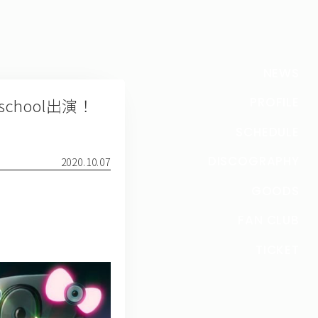
NEWS
l school出演！
PROFILE
SCHEDULE
DISCOGRAPHY
2020.10.07
GOODS
FAN CLUB
TICKET