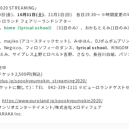
2020 STREAMING」
0日(金)、
10月31日(土)
、11月1日(日) 各日19:30～ ※時間変
ーロランド フェアリーランドシアター
、
hime（lyrical school）
（31日のみ）、おかもとえみ(1日のみ
サワ、majiko (アコースティックセット)、みゆはん、DJポムポムプリ
由芙、Negicco、フィロソフィーのダンス、
lyrical school
、RINGO
かもとえみ、サイプレス上野とロベルト吉野、さなり、長谷川白紙、パソ
売中
ット2,500円(税込)
eplus.jp/spookypumpkin_streaming2020/
トに関して)：TEL 042-339-1111 ※ピューロランドゲストセンター
：
https://www.puroland.jp/spookypumpkin2020/
サンリオエンターテイメント/株式会社メロディフェア
RAKA Inc.