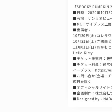
「SPOOKY PUMPKIN 
■日時：2020年10月3
■会場：サンリオピュ
■MC：サイプレス上野
■出演者：
10月30日(金) コレ
10月31日(土) 寺嶋
11月01日(日) お
Hello Kitty
■チケット発売日：販
■チケット料金：通常チケ
イープラス：
https://
■お問い合せ(会場・チケッ
館日を除く
■オフィシャルサイト
■企画制作：株式会社
■Designed by：NADA