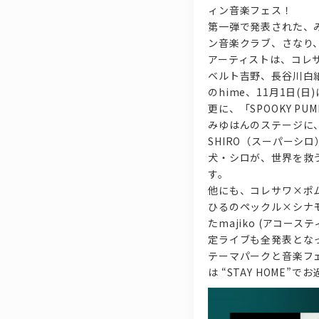
ィン音楽フェス！
第一弾で発表された、みゆは
ン音楽クラブ、さなり、D
アーティストは、コレサ
ベルト吉野、長谷川白紙の
のhime、11月1日(
更に、「SPOOKY 
みゆはんのステージに、
SHIRO（スーパーシ
犬・シロが、世界を救
す。
他にも、コレサワ×ポム
ひるのペックル×シナ
たmajiko (アコース
定ライブも全発表とな
テーマパークと音楽フ
は “STAY HOME”で