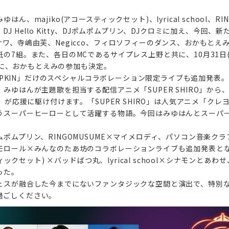
ん、majiko(アコースティックセット)、lyrical school、RIN
J Hello Kitty、DJポムポムプリン、DJクロミに加え、今回
ワ、寺嶋由芙、Negicco、フィロソフィーのダンス、おかもとえ
7組。また、各日のMCであるサイプレス上野と共に、10月31日(土)に、l
日)に、おかもとえみの参加も決定。
PUMPKIN」だけのスペシャルコラボレーション限定ライブも追加発表。
みゆはんが主題歌を担当する配信アニメ「SUPER SHIRO」から、
ロ）が応援に駆け付けます。「SUPER SHIRO」は人気アニメ「ク
うスーパーヒーローとして活躍する物語。今回はみゆはんとスーパ
ポムプリン、RINGOMUSUME×マイメロディ、パソコン音楽クラ
モロール×みんなのたあ坊のコラボレーションライブも追加発表と
ティックセット) ×バッドばつ丸、lyrical school×シナモンと
った。
ェスが融合した今までにないファンタジックな空間と演出で、特
お過ごしください。