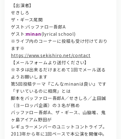
【出演者】
せきしろ
ザ・ギース尾関
ゲスト:バッファロー吾郎A
ゲスト:
minan
(lyrical school)
※ライブ内のコーナーに投稿も受け付けており
ます※
https://www.sekishiro.net/contact
問い合わせ, 取材,出演依頼
【メールフォームより送付ください】
※ネタは出来るだけまとめて1回でメール送る
ようお願いします
lyrical school official web shop
第5回投稿テーマ『こんなminanは良い』です
「すいているのに相席」とは
脚本をバッファロー吾郎A／せきしろ／上田誠
（ヨーロッパ企画）の３名が務め
バッファロー吾郎A、ザ・ギース、山脇唯、鬼
ヶ島アイアム野田が
レギュラーメンバーのユニットコントライブ。
2013年から年に1回ペースで本公演を開催中。