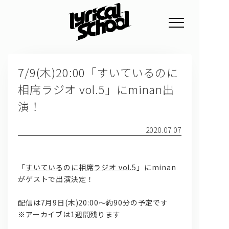
NEWS
7/9(木)20:00「すいているのに
PROFILE
相席ラジオ vol.5」にminan出
SCHEDULE
演！
DISCOGRAPHY
2020.07.07
GOODS
FAN CLUB
「
すいているのに相席ラジオ vol.5
」にminan
がゲストで出演決定！
TICKET
配信は7月9日(木)20:00～約90分の予定です
※アーカイブは1週間残ります