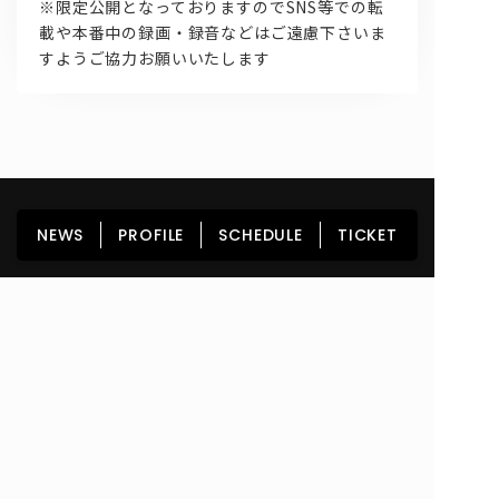
※限定公開となっておりますのでSNS等での転
載や本番中の録画・録音などはご遠慮下さいま
すようご協力お願いいたします
HOME
NEWS
PROFILE
SCHEDULE
NEWS
PROFILE
SCHEDULE
TICKET
DISCOGRAPHY
GOODS
FAN CLUB
TICKET
Copyright© lyrical school official web site (リリカルスクール) All Rights
Reserved.