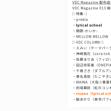
VDC Magazine 配布
VDC Magazine 0
▷特集◁
・predia
・
lyrical school
・開歌-かいか-
・MELLOW MELLOW
▷VDC COLUMN◁
・えみい（テーマパー
・神﨑風花（sora tob 
・佐藤まりあ（フィロ
・田辺奈菜美（ONEPIX
・千歳さき（ダブルアン
・春名真依（たこやき
・MAINA（大阪☆春
・的場華鈴（虹のコン
・
risano（lyrical s
・脇あかり（東京パフ