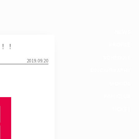
NEWS
登場！！
PROFILE
SCHEDULE
2019.09.20
DISCOGRAPHY
GOODS
FAN CLUB
TICKET