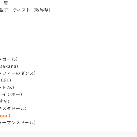
店一覧
13 掲載アーティスト（敬称略）
クガール）
sakana）
ソフィーのダンス）
CEL）
ド2&）
レインボー）
夏秋冬）
キスタドール）
chool）
ォーマンスドール）