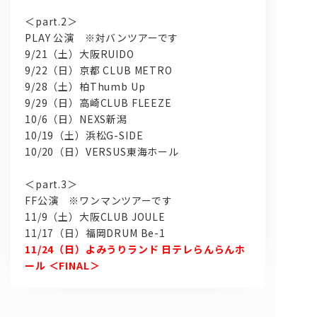
＜part.2＞
PLAY 公演 ※対バンツアーです
9/21（土）大阪RUIDO
9/22（日）京都 CLUB METRO
9/28（土）柏Thumb Up
9/29（日）高崎CLUB FLEEZE
10/6（日）NEXS新潟
10/19（土）浜松G-SIDE
問い合わせ, 取材,出演依頼
10/20（日）VERSUS東海ホール
lyrical school official web shop
＜part.3＞
FF公演 ※ワンマンツアーです
11/9（土）大阪CLUB JOULE
11/17（日）福岡DRUM Be-1
11/24（日）よみうりランド 日テレらんらんホ
ール ＜FINAL＞