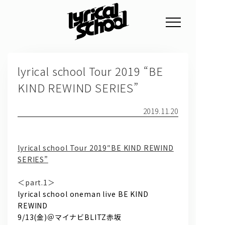
NEWS
lyrical school Tour 2019 “BE
PROFILE
KIND REWIND SERIES”
SCHEDULE
2019.11.20
DISCOGRAPHY
GOODS
lyrical school Tour 2019″BE KIND REWIND
FAN CLUB
SERIES”
TICKET
＜part.1＞
lyrical school oneman live BE KIND
REWIND
9/13(金)＠マイナビBLITZ赤坂