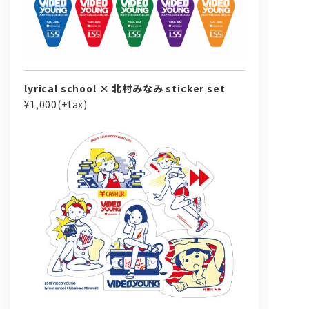
lyrical school × 北村みなみ sticker set
¥1,000(+tax)