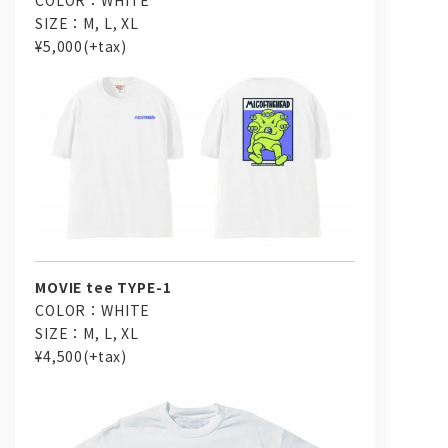
COLOR：WHITE
SIZE：M, L, XL
¥5,000(+tax)
MOVIE tee TYPE-1
COLOR：WHITE
SIZE：M, L, XL
¥4,500(+tax)