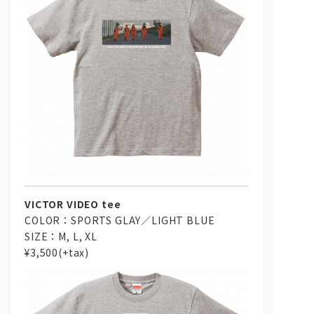
VICTOR VIDEO tee
COLOR：SPORTS GLAY／LIGHT BLUE
SIZE：M, L, XL
¥3,500(+tax)