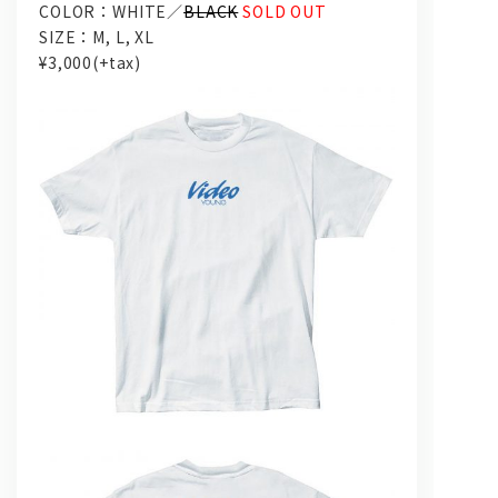
COLOR：WHITE／
BLACK
SOLD OUT
SIZE：M, L, XL
¥3,000(+tax)