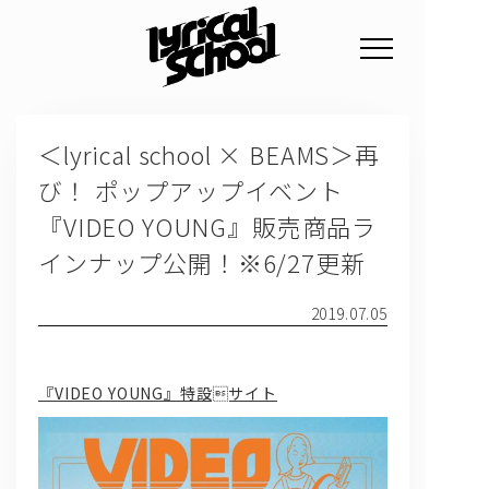
NEWS
＜lyrical school × BEAMS＞再
PROFILE
び！ ポップアップイベント
SCHEDULE
『VIDEO YOUNG』販売商品ラ
DISCOGRAPHY
インナップ公開！※6/27更新
GOODS
2019.07.05
FAN CLUB
TICKET
『VIDEO YOUNG』特設サイト