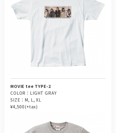
MOVIE tee TYPE-2
COLOR：LIGHT GRAY
SIZE：M, L, XL
¥4,500(+tax)