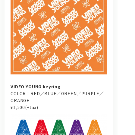
VIDEO YOUNG keyring
COLOR：RED／BLUE／GREEN／PURPLE／
ORANGE
¥1,200(+tax)