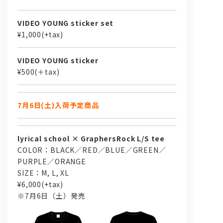
VIDEO YOUNG sticker set
¥1,000(+tax)
VIDEO YOUNG sticker
¥500(＋tax)
7月6日(土)入荷予定商品
lyrical school × GraphersRock L/S tee
COLOR：BLACK／RED／BLUE／GREEN／
PURPLE／ORANGE
SIZE：M, L, XL
¥6,000(+tax)
※7月6日（土）発売