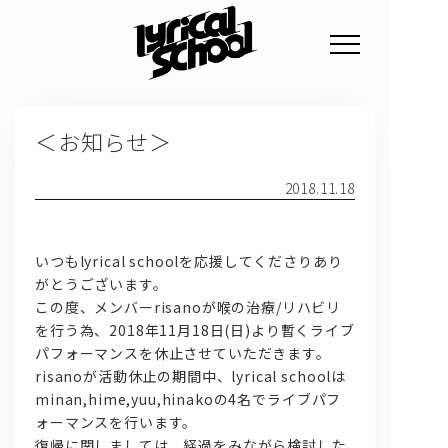
NEWS
＜お知らせ＞
PROFILE
SCHEDULE
2018.11.18
DISCOGRAPHY
いつもlyrical schoolを応援してくださりあり
GOODS
がとうございます。
この度、メンバーrisanoが喉の治療/リハビリ
FAN CLUB
を行う為、2018年11月18日(日)より暫くライブ
パフォーマンスを休止させていただきます。
TICKET
risanoが活動休止の期間中、lyrical schoolは
minan,hime,yuu,hinakoの4名でライブパフ
ォーマンスを行います。
復帰に関しましては、経過をみながら検討した