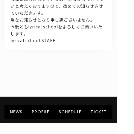
いと考えておりますので、改めてお知らせさせ
ていただきます。
急なお知らせとなり申し訳ございません。
今後ともlyrical schoolをよろしくお願いいた
します。
lyrical school STAFF
問い合わせ, 取材,出演依頼
lyrical school official web shop
HOME
NEWS
PROFILE
SCHEDULE
NEWS
PROFILE
SCHEDULE
TICKET
DISCOGRAPHY
GOODS
FAN CLUB
TICKET