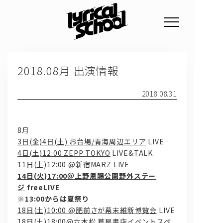
NEWS
2018.08月 出演情報
PROFILE
SCHEDULE
2018.08.31
DISCOGRAPHY
8月
GOODS
3日(金)4日(土) お台場/青海周辺エリア
LIVE
4日(土)12:00 ZEPP TOKYO
LIVE&TALK
FAN CLUB
11日(土)12:00 @新宿MARZ
LIVE
14日(火)17:00＠上野恩賜公園野外ステー
TICKET
ジ
freeLIVE
※13:00からは夏祭り
18日(土)10:00 @肥前さが幕末維新博覧会
LIVE
18日(土)18:00@六本松 蔦屋書店イベントスペ