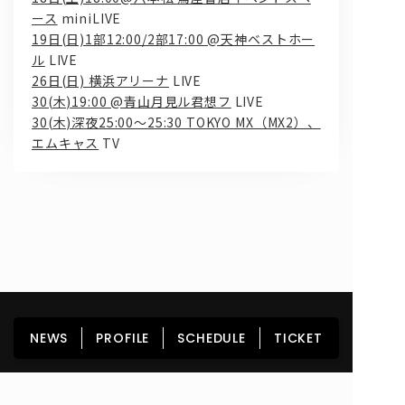
ース
miniLIVE
19日(日)1部12:00/2部17:00 @天神ベストホー
ル
LIVE
26日(日) 横浜アリーナ
LIVE
30(木)19:00 @青山月見ル君想フ
LIVE
30(木)深夜25:00～25:30 TOKYO MX（MX2）、
エムキャス
TV
問い合わせ, 取材,出演依頼
lyrical school official web shop
HOME
NEWS
PROFILE
SCHEDULE
NEWS
PROFILE
SCHEDULE
TICKET
DISCOGRAPHY
GOODS
FAN CLUB
TICKET