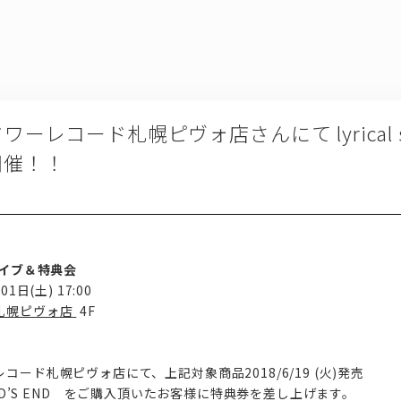
0 タワーレコード札幌ピヴォ店さんにて lyrical s
開催！！
ミニライブ＆特典会
日(土) 17:00
札幌ピヴォ店
4F
ード札幌ピヴォ店にて、上記対象商品2018/6/19 (火)発売
/ WORLD’S END をご購入頂いたお客様に特典券を差し上げます。