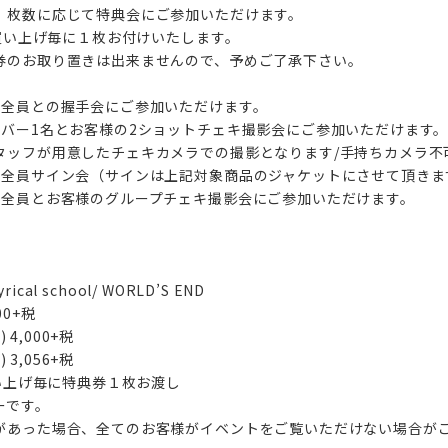
、枚数に応じて特典会にご参加いただけます。
お買い上げ毎に１枚お付けいたします。
券のお取り置きは出来ませんので、予めご了承下さい。
ー全員との握手会にご参加いただけます。
ンバー1名とお客様の2ショットチェキ撮影会にご参加いただけます
タッフが用意したチェキカメラでの撮影となります/手持ちカメラ不
ー全員サイン会（サインは上記対象商品のジャケットにさせて頂きま
ー全員とお客様のグループチェキ撮影会にご参加いただけます。
rical school/ WORLD’S END
500+税
 4,000+税
 3,056+税
買い上げ毎に特典券１枚お渡し
ーです。
があった場合、全てのお客様がイベントをご覧いただけない場合が