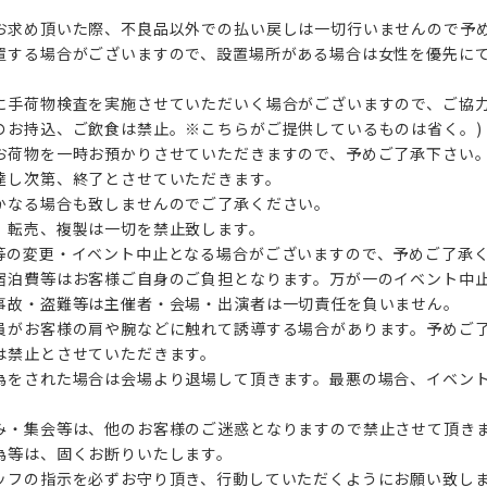
お求め頂いた際、不良品以外での払い戻しは一切行いませんので予
置する場合がございますので、設置場所がある場合は女性を優先に
に手荷物検査を実施させていただいく場合がございますので、ご協
のお持込、ご飲食は禁止。※こちらがご提供しているものは省く。)
お荷物を一時お預かりさせていただきますので、予めご了承下さい
達し次第、終了とさせていただきます。
かなる場合も致しませんのでご了承ください。
、転売、複製は一切を禁止致します。
等の変更・イベント中止となる場合がございますので、予めご了承
宿泊費等はお客様ご自身のご負担となります。万が一のイベント中
事故・盗難等は主催者・会場・出演者は一切責任を負いません。
員がお客様の肩や腕などに触れて誘導する場合があります。予めご
は禁止とさせていただきます。
為をされた場合は会場より退場して頂きます。最悪の場合、イベン
み・集会等は、他のお客様のご迷惑となりますので禁止させて頂き
為等は、固くお断りいたします。
ッフの指示を必ずお守り頂き、行動していただくようにお願い致し