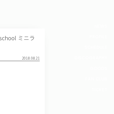
NEWS
chool ミニラ
PROFILE
SCHEDULE
DISCOGRAPHY
2018.08.21
GOODS
FAN CLUB
TICKET