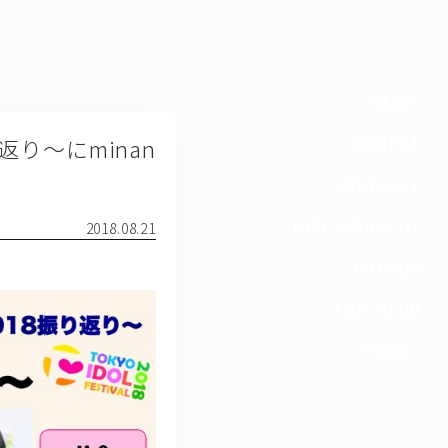
NEWS
振り返り〜にminan
PROFILE
SCHEDULE
DISCOGRAPHY
2018.08.21
GOODS
FAN CLUB
TICKET