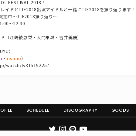
L FESTIVAL 2018！
レイドとTIF2018出演アイドルと一緒にTIF2018を振り返ります！
L 発掘中〜TIF2018振り返り〜
00～22:30
イド（江嶋綾恵梨・大門果琳・吉井美優）
FUYU）
n
・
risano
）
o.jp/watch/lv315192257
OFILE
SCHEDULE
DISCOGRAPHY
GOODS