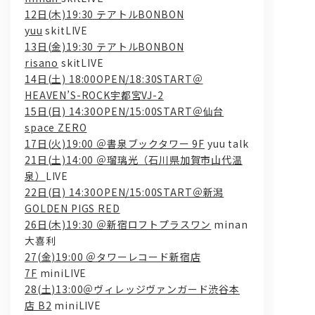
12日(木)19:30 テアトルBONBON
yuu
skitLIVE
13日(金)19:30 テアトルBONBON
risano
skitLIVE
14日(土) 18:00OPEN/18:30START＠
HEAVEN’S-ROCK宇都宮VJ-2
15日(日) 14:30OPEN/15:00START＠仙台
space ZERO
問い合わせ, 取材,出演依頼
17日(火)19:00 ＠書泉ブックタワー 9F
yuu talk
21日(土)14:00 ＠瑠璃光（石川県加賀市山代温
泉）
LIVE
lyrical school official web shop
22日(日) 14:30OPEN/15:00START＠新潟
GOLDEN PIGS RED
26日(木)19:30 ＠新宿ロフトプラスワン
minan
大喜利
27(金)19:00 ＠タワーレコード新宿店
7F
miniLIVE
28(土)13:00＠ヴィレッジヴァンガード渋谷本
店 B2
miniLIVE