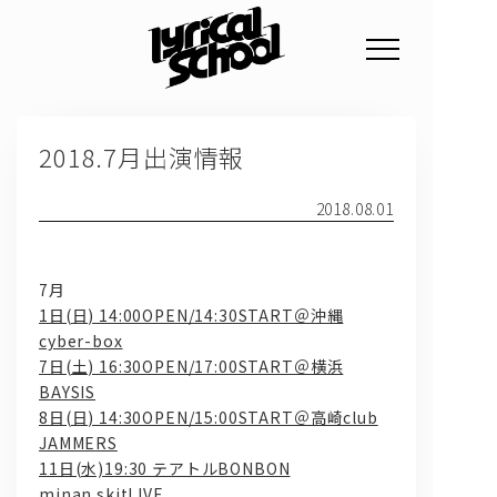
NEWS
2018.7月出演情報
PROFILE
SCHEDULE
2018.08.01
DISCOGRAPHY
7月
GOODS
1日(日) 14:00OPEN/14:30START＠沖縄
cyber-box
FAN CLUB
7日(土) 16:30OPEN/17:00START＠横浜
BAYSIS
TICKET
8日(日) 14:30OPEN/15:00START＠高崎club
JAMMERS
11日(水)19:30 テアトルBONBON
minan
skitLIVE