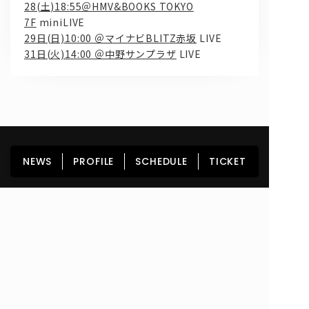
28(土)18:55＠HMV&BOOKS TOKYO
7F
miniLIVE
29日(日)10:00 ＠マイナビBLITZ赤坂
LIVE
31日(火)14:00 ＠中野サンプラザ
LIVE
HOME
NEWS
PROFILE
SCHEDULE
NEWS
PROFILE
SCHEDULE
TICKET
DISCOGRAPHY
GOODS
FAN CLUB
TICKET
Copyright© lyrical school official web site (リリカルスクール) All Rights
Reserved.