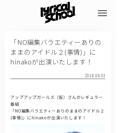
NEWS
「NO編集バラエティーありの
PROFILE
ままのアイドル２(事情)」に
SCHEDULE
hinakoが出演いたします！
DISCOGRAPHY
2018.04.03
GOODS
FAN CLUB
アップアップガールズ（仮）さんのレギュラー
番組
TICKET
「NO編集バラエティーありのままのアイドル２
(事情)」にhinakoが出演いたします！