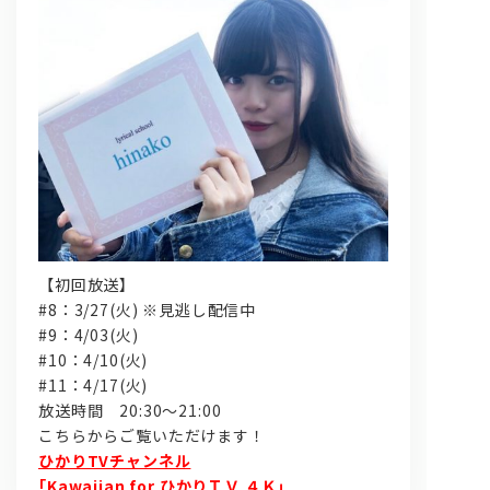
問い合わせ, 取材,出演依頼
lyrical school official web shop
【初回放送】
#8：3/27(火) ※見逃し配信中
#9：4/03
(火)
#10：4/10(火)
#11：4/17(火)
放送時間
20:30〜21:00
こちらからご覧いただけます！
ひかりTVチャンネル
｢Kawaiian for ひかりＴＶ ４Ｋ｣