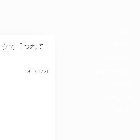
NEWS
トリンクで「つれて
PROFILE
SCHEDULE
DISCOGRAPHY
2017.12.21
GOODS
FAN CLUB
TICKET