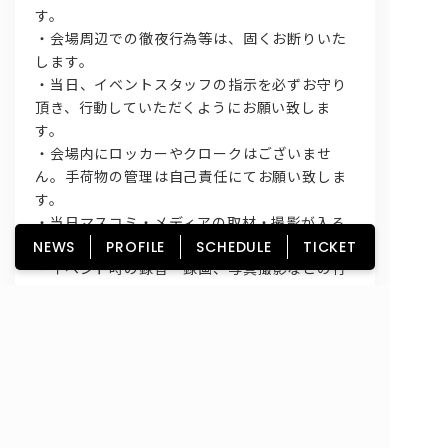
す。
・会場周辺での徹夜行為等は、固くお断りいた
します。
・当日、イベントスタッフの指示を必ずお守り
頂き、行動していただくようにお願い致しま
す。
・会場内にロッカーやクロークはございませ
ん。手荷物の管理は自己責任にてお願い致しま
す。
・当日マスコミ・メディアの取材・撮影が入る
場合がございます。
NEWS
PROFILE
SCHEDULE
TICKET
・イベント時の録音・録画、写真撮影などの行
為は禁止とさせていただきます。
【イベントに関するお問い合わせ】
タワーレコード新宿店 TEL：03-5360-7811