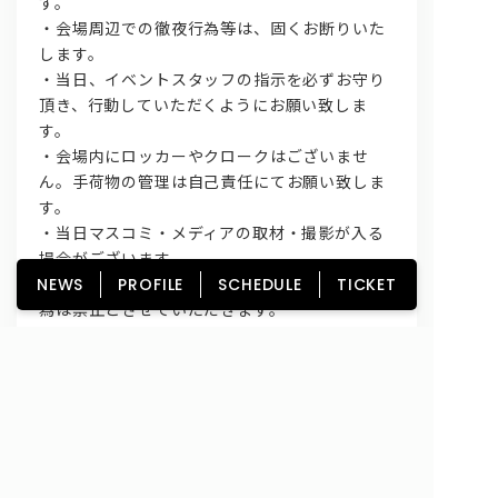
す。
・会場周辺での徹夜行為等は、固くお断りいた
します。
・当日、イベントスタッフの指示を必ずお守り
頂き、行動していただくようにお願い致しま
す。
・会場内にロッカーやクロークはございませ
ん。手荷物の管理は自己責任にてお願い致しま
す。
・当日マスコミ・メディアの取材・撮影が入る
場合がございます。
・イベント時の録音・録画、写真撮影などの行
NEWS
PROFILE
SCHEDULE
TICKET
為は禁止とさせていただきます。
【イベントに関するお問い合わせ】
タワーレコード オーパ高崎店 TEL027-388-
0412