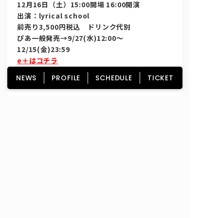
12
月16日（土）15:00開場 16:00開演
出演：lyrical school
前売り3,500円税込 ドリンク代別
ぴあ一般発売→9/27(水)12:00〜
12/15(金)23:59
e＋はコチラ
チケットぴあはコチラ
NEWS
PROFILE
SCHEDULE
TICKET
ローチケはコチラ
HOME
NEWS
PROFILE
SCHEDULE
DISCOGRAPHY
GOODS
FAN CLUB
TICKET
Copyright© lyrical school official web site (リリカルスクール) All Rights