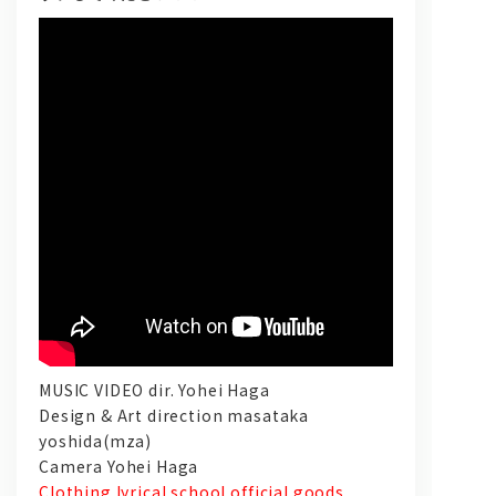
問い合わせ, 取材,出演依頼
lyrical school official web shop
MUSIC VIDEO dir. Yohei Haga
Design & Art direction masataka
yoshida(mza)
Camera Yohei Haga
Clothing
lyrical school official goods