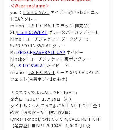
＜Wear costume＞
yuu ：
L.S.H.C MA-1
ネイビーS/LYRISCH ニッ
トCAP グレー
minan：L.S.H.C MA-1 ブラック(非売品)
XL/
L.S.H.C SWEAT
グレー×バーガンディーL
hime：
コーチジャケット ダークグリーン
S/
POPCORN SWEAT
グレー
M/
LYRISCH
BASEBALL CAP
ネイビー
hinako：コーチジャケット 裏ボアグレー
M/
L.S.H.C SWEAT
ネイビー XL
risano：
L.S.H.C MA-1
カーキ S/NICE DAY ス
ウェット(古着ボディ1点もの)
『つれてってよ/CALL ME TIGHT』
発売日：2017年12月19日（火）
タイトル：つれてってよ/CALL ME TIGHT 全3
形態（通常盤＋初回限定盤2種）
lyrical school/ つれてってよ/CALL ME TIGHT
【通常盤】■BRTW-1045 1,000円＋税