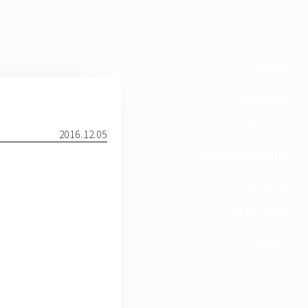
NEWS
PROFILE
SCHEDULE
2016.12.05
DISCOGRAPHY
GOODS
FAN CLUB
TICKET