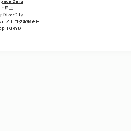
pace Zero
マルイ屋上
DiverCity
ook」アナログ盤発売日
pp TOKYO