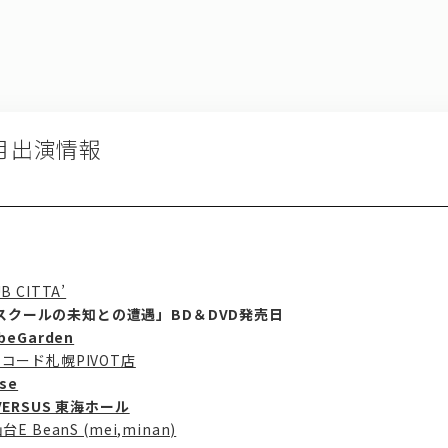
月出演情報
B CITTA’
ルスクールの未知との遭遇」BD＆DVD発売日
beGarden
ーレコード札幌PIVOT店
se
 VERSUS 東海ホール
台E BeanS (mei,minan)