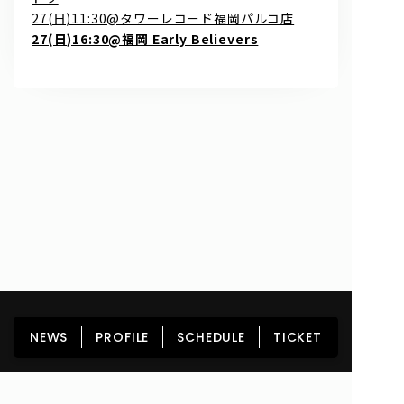
27(日)11:30@タワーレコード福岡パルコ店
27(日)16:30@福岡 Early Believers
0
問い合わせ, 取材,出演依頼
lyrical school official web shop
HOME
NEWS
PROFILE
SCHEDULE
NEWS
PROFILE
SCHEDULE
TICKET
DISCOGRAPHY
GOODS
FAN CLUB
TICKET