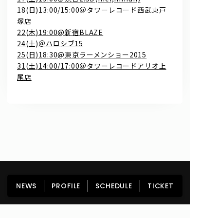
18(日)13:00/15:00＠タワーレコード西武東戸
塚店
22(木)19:00@新宿BLAZE
24(土)＠ハロシブ15
25(日)18:30@東京ラーメンショー2015
31(土)14:00/17:00＠タワーレコードアリオ上
尾店
0
問い合わせ, 取材,出演依頼
lyrical school official web shop
HOME
NEWS
PROFILE
SCHEDULE
NEWS
PROFILE
SCHEDULE
TICKET
DISCOGRAPHY
GOODS
FAN CLUB
TICKET