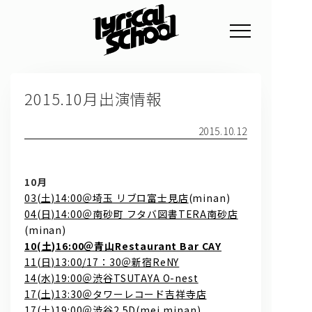
NEWS
2015.10月出演情報
PROFILE
SCHEDULE
2015.10.12
DISCOGRAPHY
10月
GOODS
03(土)14:00＠埼玉 リブロ富士見店
(minan)
04(日)14:00＠南砂町 フタバ図書TERA南砂店
FAN CLUB
(minan)
10(土)16:00＠青山Restaurant Bar CAY
TICKET
11(日)13:00/17：30＠新宿ReNY
14(水)19:00＠渋谷TSUTAYA O-nest
17(土)13:30＠タワーレコード吉祥寺店
17(土)19:00＠渋谷2.5D(mei,minan)