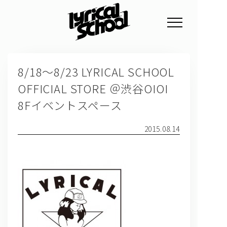
NEWS
8/18～8/23 LYRICAL SCHOOL
PROFILE
OFFICIAL STORE ＠渋谷OIOI
SCHEDULE
8Fイベントスペース
DISCOGRAPHY
2015.08.14
GOODS
FAN CLUB
TICKET