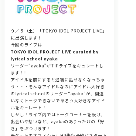
９／５（土）「TOKYO IDOL PROJECT LIVE」
に出演します！
今回のライブは
TOKYO IDOL PROJECT LIVE curated by
lyrical school ayaka
問い合わせ, 取材,出演依頼
リーダー“ayaka”がTIPライブをキュレートし
ます！!
lyrical school official web shop
アイドルを前にすると途端に話せなくなっちゃ
う・・・そんなアイドルなのにアイドル大好き
のlyrical schoolのリーダー“ayaka”が、間違
いなくトークできないであろう大好きなアイド
ルをキュレート！
しかし！ライブ内ではトークコーナーを設け、
出会いや想いなど、ayakaのありったけの「好
き」をぶつけます！
チケットのオフィシャルHP先行予約がスタート