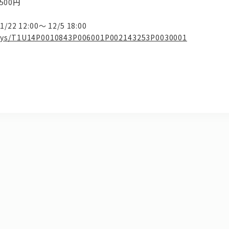
500円
 12:00～ 12/5 18:00
jp/sys/T1U14P0010843P006001P002143253P0030001