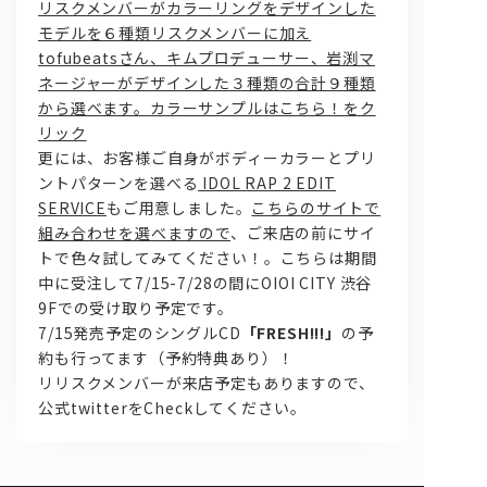
リスクメンバーがカラーリングをデザインした
モデルを６種類リスクメンバーに加え
tofubeatsさん、キムプロデューサー、岩渕マ
ネージャーがデザインした３種類の合計９種類
から選べます。
カラーサンプルはこちら！
をク
リック
更には、お客様ご自身がボディーカラーとプリ
ントパターンを選べる
IDOL RAP 2 EDIT
SERVICE
もご用意しました。
こちらのサイトで
組み合わせを選べますので
、ご来店の前にサイ
トで色々試してみてください！。こちらは期間
中に受注して7/15-7/28の間にOIOI CITY 渋谷
9Fでの受け取り予定です。
7/15発売予定のシングルCD
「FRESH!!!」
の予
約も行ってます（予約特典あり）！
リリスクメンバーが来店予定もありますので、
公式twitterをCheckしてください。