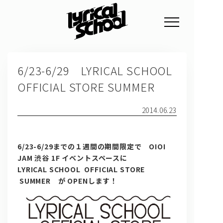
NEWS
6/23-6/29 LYRICAL SCHOOL
PROFILE
OFFICIAL STORE SUMMER
SCHEDULE
2014.06.23
DISCOGRAPHY
GOODS
6/23-6/29までの１週間の期間限定で OIOI
FAN CLUB
JAM 渋谷 1F イベントスペースに
LYRICAL SCHOOL OFFICIAL STORE
TICKET
SUMMER が OPENします！