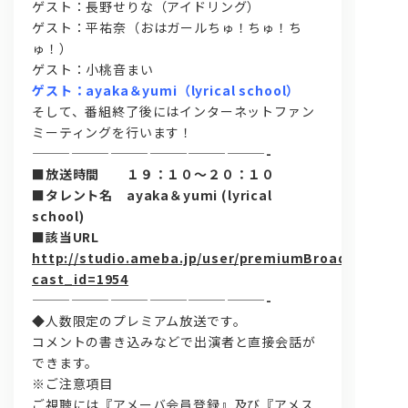
ゲスト：長野せりな（アイドリング）
ゲスト：平祐奈（おはガールちゅ！ちゅ！ち
ゅ！）
ゲスト：小桃音まい
ゲスト：ayaka＆yumi（lyrical school）
そして、番組終了後にはインターネットファン
ミーティングを行います！
——————————————————-
■放送時間 １９：１０～２０：１０
問い合わせ, 取材,出演依頼
■タレント名 ayaka＆yumi (lyrical
school)
lyrical school official web shop
■該当URL
http://studio.ameba.jp/user/premiumBroadcast?
cast_id=1954
——————————————————-
◆人数限定のプレミアム放送です。
コメントの書き込みなどで出演者と直接会話が
できます。
※ご注意項目
ご視聴には『アメーバ会員登録』及び『アメス