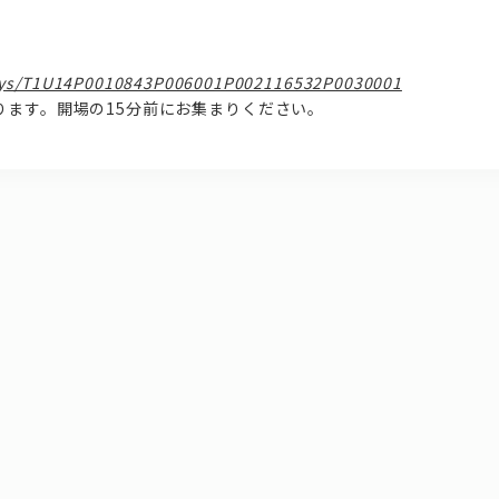
p/sys/T1U14P0010843P006001P002116532P0030001
ります。開場の15分前にお集まりください。