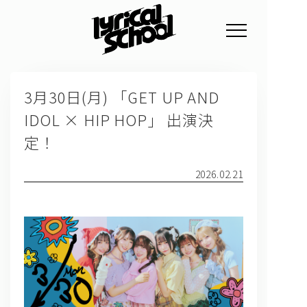
NEWS
3月30日(月) 「GET UP AND
PROFILE
IDOL × HIP HOP」 出演決
SCHEDULE
定！
DISCOGRAPHY
2026.02.21
GOODS
FAN CLUB
TICKET